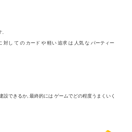
.
 て の カード や 軽い 追求 は 人気 な パーティー
設できるか, 最終的には ゲームでどの程度うまくいく