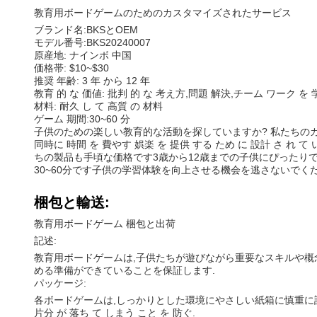
教育用ボードゲームのためのカスタマイズされたサービス
ブランド名:BKSとOEM
モデル番号:BKS20240007
原産地: ナインボ 中国
価格帯: $10~$30
推奨 年齢: 3 年 から 12 年
教育 的 な 価値: 批判 的 な 考え方,問題 解決,チーム ワーク を 
材料: 耐久 し て 高質 の 材料
ゲーム 期間:30~60 分
子供のための楽しい教育的な活動を探していますか? 私たちのカス
同時に 時間 を 費やす 娯楽 を 提供 する ため に 設計 
ちの製品も手頃な価格です3歳から12歳までの子供にぴったり
30~60分です子供の学習体験を向上させる機会を逃さないでくだ
梱包と輸送:
教育用ボードゲーム 梱包と出荷
記述:
教育用ボードゲームは,子供たちが遊びながら重要なスキルや概
める準備ができていることを保証します.
パッケージ:
各ボードゲームは,しっかりとした環境にやさしい紙箱に慎重に詰め
片分 が 落ち て しまう こと を 防ぐ.