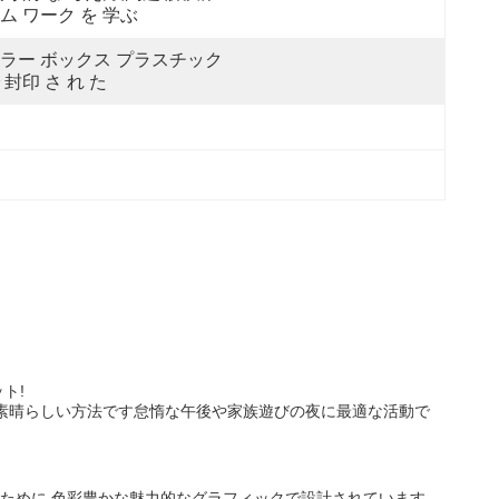
ム ワーク を 学ぶ
ラー ボックス プラスチック 
 封印 さ れ た
ット!
る 素晴らしい方法です怠惰な午後や家族遊びの夜に最適な活動で
めに,色彩豊かな魅力的なグラフィックで設計されています..