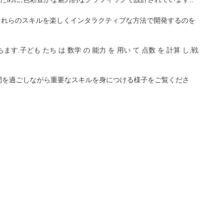
供たちがこれらのスキルを楽しくインタラクティブな方法で開発するのを
も たち は 数学 の 能力 を 用い て 点数 を 計算 し,戦
間を過ごしながら重要なスキルを身につける様子をご覧くださ