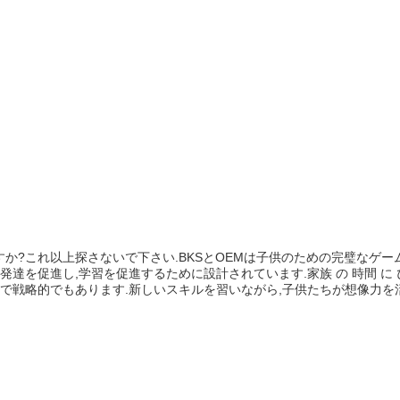
れ以上探さないで下さい.BKSとOEMは子供のための完璧なゲームボードセ
達を促進し,学習を促進するために設計されています.家族 の 時間 に ぴ
戦略的でもあります.新しいスキルを習いながら,子供たちが想像力を活用