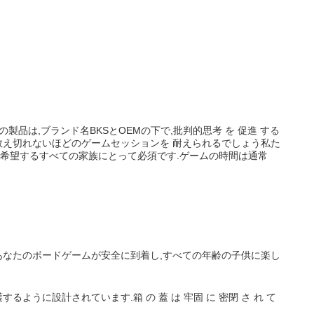
品は,ブランド名BKSとOEMの下で,批判的思考 を 促進 する
トは 数え切れないほどのゲームセッションを 耐えられるでしょう私た
に希望するすべての家族にとって必須です.ゲームの時間は通常
あなたのボードゲームが安全に到着し,すべての年齢の子供に楽し
うに設計されています.箱 の 蓋 は 牢固 に 密閉 さ れ て