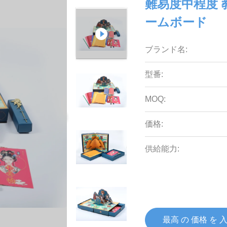
難易度中程度 
ームボード
ブランド名:
型番:
MOQ:
価格:
供給能力:
最高 の 価格 を 