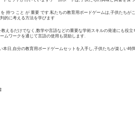
つ 能力 を 持つ こと が 重要 です.私たちの教育用ボードゲームは,子
批判的に考える方法を学びます
えるだけでなく,数学や言語などの重要な学術スキルの発達にも役立ちます.子ど
ンやチームワークを通じて言語の使用も奨励します.
い本日,自分の教育用ボードゲームセットを入手し,子供たちが楽しい時
書