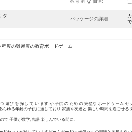
教育 的 な 価値:
ー
,ダ
カ
パッケージの詳細:
で
中程度の難易度の教育ボードゲーム
 遊び を 探し て い ます か.子供 の ため の 完璧な ボード ゲーム セ
 あらゆる年齢の子供に適しており 家族や友達と 楽しい時間を過ごせ
で 子供が数学,言語,楽しんでいる間に.
ードセットが付いていますゲームボードは,子供たちの興味と興奮を保つた