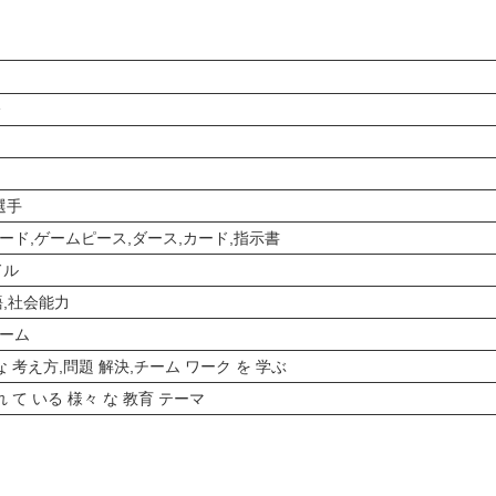
分
選手
ード,ゲームピース,ダース,カード,指示書
ドル
語,社会能力
ーム
な 考え方,問題 解決,チーム ワーク を 学ぶ
れ て いる 様々 な 教育 テーマ