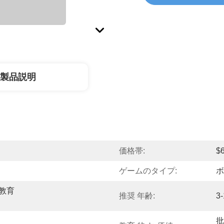
製品説明
価格帯:
$6
ゲームのタイプ:
ボ
教育 
推奨 年齢:
3
批