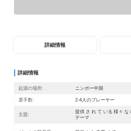
詳細情報
詳細情報
起源の場所:
ニンポー中国
選手数:
2-4人のプレーヤー
提供 さ れ て いる 様々 な 
主題:
テーマ