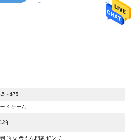
.5 ~ $75
ード ゲーム
-12年
判 的 な 考え方,問題 解決,チ