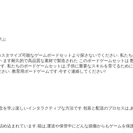
学ぶ
タマイズ可能なゲームボードセットより探さないでください. 私たちの製
さ れ て い ます耐久的で高品質な素材で製造された このボードゲームセッ
です. 私たちのボードゲームセットは,子供に重要なスキルを育てるため
さい. 教育用ボードゲームです.今すぐ連絡してください!
念を学ぶ楽しいインタラクティブな方法です.包装と配送のプロセスは,
込まれています.箱は,運送や保管中にどんな損傷からもゲームを保護するよ