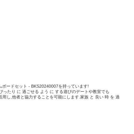
ット - BKS20240007を持っています!
ったり に 過ごせる よう に する遊びのデートや教室でも
し,他者と協力することを可能にします.家族 と 良い 時 を 過