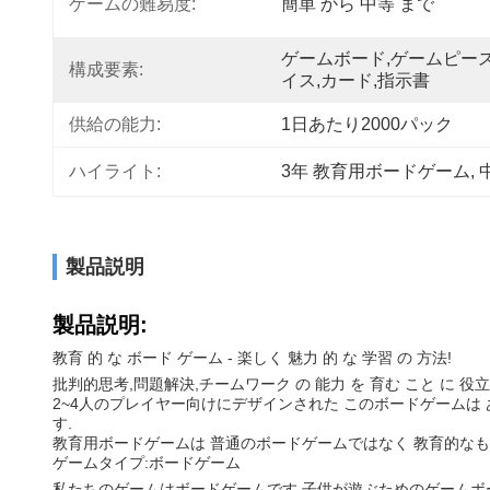
ゲームの難易度:
簡単 から 中等 まで
ゲームボード,ゲームピース
構成要素:
イス,カード,指示書
供給の能力:
1日あたり2000パック
ハイライト:
3年 教育用ボードゲーム
, 
製品説明
製品説明:
教育 的 な ボード ゲーム - 楽しく 魅力 的 な 学習 の 方法!
批判的思考,問題解決,チームワーク の 能力 を 育む こと に 役立つ
2~4人のプレイヤー向けにデザインされた このボードゲームは
す.
教育用ボードゲームは 普通のボードゲームではなく 教育的なもの
ゲームタイプ:ボードゲーム
私たちのゲームはボードゲームです 子供が遊ぶためのゲームボ