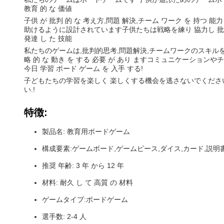
教育 的 な 価値
子供 が 批判 的 な 考え方,問題 解決,チーム ワーク を 持
助けるように設計されています子供たちは戦略を練り 協力し 
発達 し た 技能
私たちのゲームは,批判的思考,問題解決,チームワークのスキルを教
略 的 な 動き を する 必要 が あり ますコミュニケーショ
今日 学習 ボード ゲーム を 入手 する!
子どもたちの学習を楽しく 楽しくする機会を逃さないでくださ
い.!
特徴:
製品名: 教育用ボードゲーム
構成要素:ゲームボード,ゲームピース,ダイス,カード,説明
推奨 年齢: 3 年 から 12 年
材料: 耐久 し て 高質 の 材料
ゲームタイプ:ボードゲーム
選手数: 2-4 人