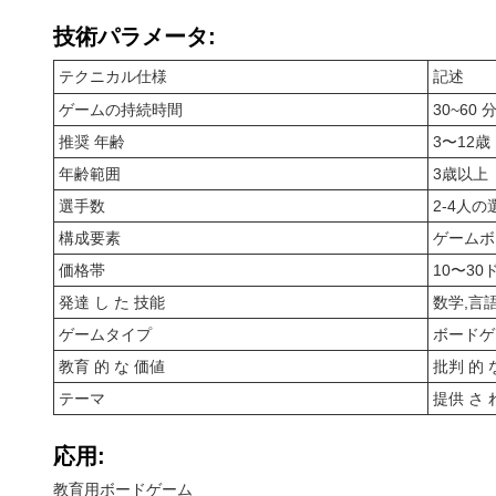
技術パラメータ:
テクニカル仕様
記述
ゲームの持続時間
30~60 
推奨 年齢
3〜12歳
年齢範囲
3歳以上
選手数
2-4人の
構成要素
ゲームボ
価格帯
10〜30
発達 し た 技能
数学,言
ゲームタイプ
ボードゲ
教育 的 な 価値
批判 的 
テーマ
提供 さ 
応用:
教育用ボードゲーム