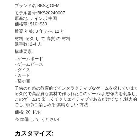
ブランド名:BKSとOEM
モデル番号:BKS20240007
原産地: ナインボ 中国
価格帯: $10~$30
推奨 年齢: 3 年 から 12 年
材料: 耐久 し て 高質 の 材料
選手数: 2-4 人
構成要素:
- ゲームボード
- ゲームピース
- ダイス
- カード
- 指示書
子供のための教育的でインタラクティブなゲームを探していますか?こ
耐久的で高品質な素材で作られたこのゲームは,想像力を刺激し,発
このゲームは,楽しくてクリエイティブであるだけでなく,魅力的で
ごし,同時に 楽しめる 素晴らしい 方法.
価格: 20 ドル
今 準備 し て ください!
カスタマイズ: