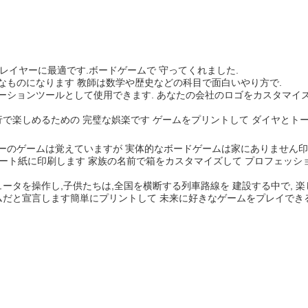
レイヤーに最適です.ボードゲームで 守ってくれました.
なものになります 教師は数学や歴史などの科目で面白いやり方で.
ーションツールとして使用できます. あなたの会社のロゴをカスタマイズ
行で楽しめるための 完璧な娯楽です ゲームをプリントして ダイヤとト
ーのゲームは覚えていますが 実体的なボードゲームは家にありません印
アート紙に印刷します 家族の名前で箱をカスタマイズして プロフェッ
ータを操作し,子供たちは,全国を横断する列車路線を 建設する中で, 楽し
ムだと宣言します簡単にプリントして 未来に好きなゲームをプレイできる