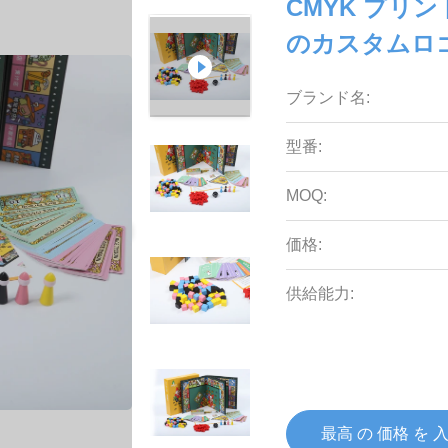
CMYK プリ
のカスタムロ
ブランド名:
型番:
MOQ:
価格:
供給能力:
最高 の 価格 を 