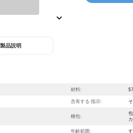
製品説明
材料:
$
含有する 指示:
そ
包
梱包:
カ
年齢範囲:
す