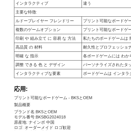
インタラクティブ
違う
主要な特徴:
ルドープレイヤー フレンドリー
プリント可能なボードゲー
複数のゲームオプション
プリント可能なボードゲー
印刷 や 組み立て に 容易 な 方法
私たちのボードゲームは 
高品質 の 材料
耐久性とプロフェッショナ
明確 な 指示
各ボードゲームには わか
調整 できる 色 と デザイン
パーソナライズされたタッチ
インタラクティブな要素
ボードゲームは インタラ
応用:
プリント可能なボードゲーム - BKSとOEM
製品概要
ブランド名:BKSとOEM
モデル番号:BKSBG2024018
原産地: ナインボ 中国
ロゴ: オーダーメイド ロゴ歓迎