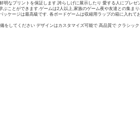
以上の明確で鮮明なプリントを保証します.誇らしげに展示したり 愛する人にプレ
ぶことができます.ゲームは2人以上,家族のゲーム夜や友達との集まり
パッケージは最高級です. 各ボードゲームは収縮用ラップの箱に入れてお
備をしてください デザインはカスタマイズ可能で 高品質で クラシッ