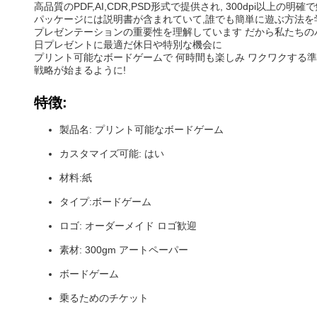
高品質のPDF,AI,CDR,PSD形式で提供され, 300dpi
パッケージには説明書が含まれていて,誰でも簡単に遊ぶ方法を学
プレゼンテーションの重要性を理解しています だから私たちの
日プレゼントに最適だ休日や特別な機会に
プリント可能なボードゲームで 何時間も楽しみ ワクワクする準
戦略が始まるように!
特徴:
製品名: プリント可能なボードゲーム
カスタマイズ可能: はい
材料:紙
タイプ:ボードゲーム
ロゴ: オーダーメイド ロゴ歓迎
素材: 300gm アートペーパー
ボードゲーム
乗るためのチケット