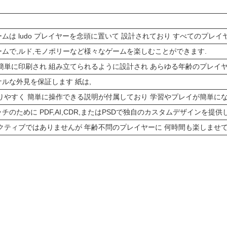
ムは ludo プレイヤーを念頭に置いて 設計されており すべてのプレ
ムで,ルド,モノポリーなど様々なゲームを楽しむことができます.
簡単に印刷され 組み立てられるように設計され あらゆる年齢のプレイ
ルな外見を保証します 紙は,
りやすく 簡単に操作できる説明が付属しており 学習やプレイが簡単に
のために PDF,AI,CDR,またはPSDで独自のカスタムデザインを提供
クティブではありませんが 年齢不問のプレイヤーに 何時間も楽しませ