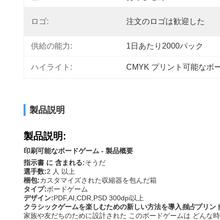
ロゴ:
注文のロゴは歓迎した
供給の能力:
1日あたり2000パック
ハイライト:
CMYK プリント可能なボ
製品説明
製品説明:
印刷可能なボードゲーム - 製品概要
指示書 に 含まれる:
そうだ
選手数:
2 人 以上
梱包:
カスタマイズされた収縮器を包んだ箱
タイプ:
ボードゲーム
デザイン:
PDF,AI,CDR,PSD 300dpi以上
クラシックゲームを楽しむための新しい方法を導入
独占
プリン
家族や友だちのために設計された このボードゲームは どんな