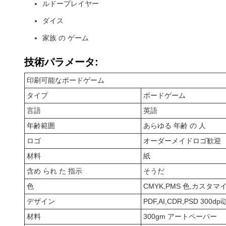
ルドープレイヤー
ダイス
家族 の ゲーム
技術パラメータ:
印刷可能なボードゲーム
タイプ
ボードゲーム
言語
英語
年齢範囲
あらゆる 年齢 の 人
ロゴ
オーダーメイドロゴ歓迎
材料
紙
含め られ た 指示
そうだ
色
CMYK,PMS 色,カスタ
デザイン
PDF,AI,CDR,PSD 300dp
材料
300gm アートペーパー