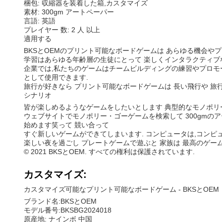
梱包: 収縮器を装着した箱,カスタマイズ
素材: 300gm アートペーパー
言語: 英語
プレイヤー 数: 2 人 以上
適用する
BKSとOEMのプリント可能なボードゲームは あらゆる機会やプ
学習はあらゆる年齢層の生徒にとって 楽しくインタラクティブ
企業では,私たちのゲームはチームビルディングの練習やプロモ
として使用できます.
旅行が好きなら プリント可能なボードゲームは 長い飛行や 旅
シナリオ
皆が楽しめるようなゲームをしたいとします 典型的なモノポリ
ウェブサイトでモノポリー・ゴーゲームを検索して 300gmの
始めます笑って 競い合って
すぐ新しいゲームができてしまいます. コンピュータは,コンピュ
楽しい夜を過ごし プレートゲームで遊ぶと 家族は 最高のゲー
© 2021 BKSとOEM. すべての権利は保護されています.
カスタマイズ:
カスタマイズ可能なプリント可能なボードゲーム - BKSとOEM
ブランド名:BKSとOEM
モデル番号:BKSBG2024018
原産地: ナインボ 中国