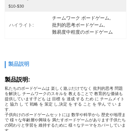
$10-$30
チームワーク ボードゲーム
, 
ハイライト:
批判的思考ボードゲーム
, 
難易度中程度のボードゲーム
製品説明
製品説明:
私たちのボードゲームは 楽しく遊ぶだけでなく 批判的思考 問題
を解決し チームワークのスキルを 教えることで 教育的な価値も
提供しています子ども は 目標 を 達成 する ため に チームメイト
と 協力 し て 戦略 を 策定 し,決定 を する こと を 学ん で い ま
す.
子供向けのボードゲームセットには 数学や科学から 歴史や地理ま
で 様々な年齢層や興味を 満たすボードゲームがあります子供たち
の関わりと学習を 維持するために 様々なテーマをカバーしていま
す.