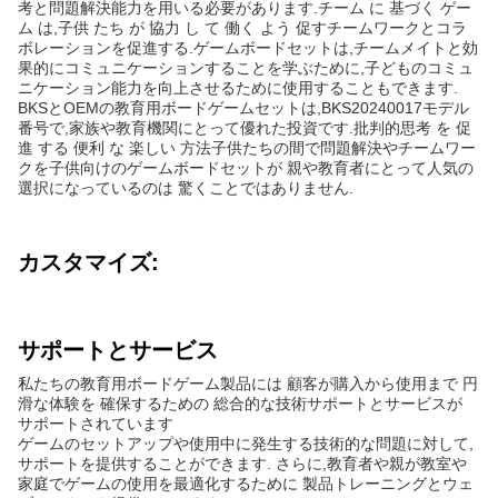
考と問題解決能力を用いる必要があります.チーム に 基づく ゲー
ム は,子供 たち が 協力 し て 働く よう 促すチームワークとコラ
ボレーションを促進する.ゲームボードセットは,チームメイトと効
果的にコミュニケーションすることを学ぶために,子どものコミュ
ニケーション能力を向上させるために使用することもできます.
BKSとOEMの教育用ボードゲームセットは,BKS20240017モデル
番号で,家族や教育機関にとって優れた投資です.批判的思考 を 促
進 する 便利 な 楽しい 方法子供たちの間で問題解決やチームワー
クを子供向けのゲームボードセットが 親や教育者にとって人気の
選択になっているのは 驚くことではありません.
カスタマイズ:
サポートとサービス
私たちの教育用ボードゲーム製品には 顧客が購入から使用まで 円
滑な体験を 確保するための 総合的な技術サポートとサービスが
サポートされています
ゲームのセットアップや使用中に発生する技術的な問題に対して,
サポートを提供することができます. さらに,教育者や親が教室や
家庭でゲームの使用を最適化するために 製品トレーニングとウェ