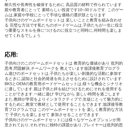
耐久性や長寿性を確保するために 高品質の材料で作られています
親や教育者にとって 素晴らしい投資です10~30ドルです. このゲー
ムは,家庭や学校にとって手頃な価格の選択肢となります
子供向けのゲームボードセットは 楽しいことと教育を組み合わせ
る 完璧な方法です私たちのボードゲームは,子供たちが一生に役立
つ重要なスキルを身につけるのに役立つと同時に,何時間も楽しま
せてくれるでしょう.
応用:
子供向けのこのゲームボードセットは 教育的な価値があり 批判的
思考,問題解決,チームワークを 教えています放課後教育プログラ
ム遊びのボードセットは,子供たちが楽しい刺激的な活動に参加す
るときに,認知と社会的発達を向上させるために設計されています.
BKSとOEMの教育用ボードゲームセットは,様々な機会とシナリオ
に適しています.親は子供と絆を結びつけるためにそれを使用する
ことができます.一緒に遊び 学びながら 楽しい時間を過ごします
また,教師が学習をよりインタラクティブで,生徒にとって魅力的に
するために,教室で教材として使用することもできます.放課後等教
育プログラムでは このゲームボードセットを 楽しく教育的な方法
で 子供たちを楽しませて 参加させることができます.
子供向けのゲームボードセットには様々なゲームオプションが用
意されており,それぞれに独特の課題があり,プレイヤーは批判的思