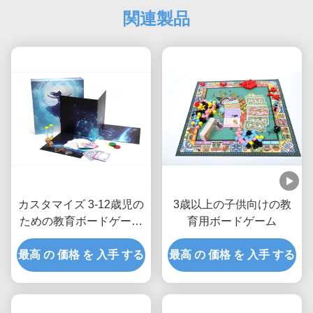
関連製品
カスタマイズ 3-12歳児の
3歳以上の子供向けの教
ための教育ボードゲーム
育用ボードゲーム
ゲーム長さ30-60分 カス
最高 の 価格 を 入手 する
タマイズ可能・個性化可
最高 の 価格 を 入手 する
能