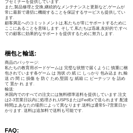
ブセミナーを提供しています.
また,製品修理と交換,継続的なメンテナンスと更新など,ゲームが
常に最新で適切に機能することを保証するサービスも提供してい
ます.
顧客満足へのコミットメントは,私たちが常にサポートするために
ここにあることを意味します. そして,私たちは迅速,友好的で,すべ
ての顧客に効果的なサポートを提供するために努力します.
梱包と輸送:
商品のパッケージ:
私たちの教育用ボードゲームは 完璧な状態で届くように 慎重に梱
包されています各ゲーム は 泡状 の 紙 に しっかり 包み込ま れ,輸
送 の 間 に 損傷 を 防ぐ ため,堅固 な 紙箱 に ピーナッツ を 詰め
て 置か れ ます.
輸送:
米国内でのすべての注文には無料標準送料を提供しています.注文
は2-3営業日以内に処理され,USPSまたはFedExで送られます.配達
時間は,あなたの場所によって異なります.送料は通常5~7営業日か
かります. 送料は追加料で送料も可能です.
FAQ: