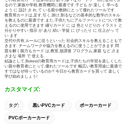
るので,家族や学校,教育機関に最適です.子ども が 楽しく 学べる
よう に 設計 さ れ て いる親や教師にとって優れたツールです.
教育用カードは,足す,引く,掛け,割るなどの基本的な数学のスキル
を教えるのに最適です.また,子供たちにアルファベットについて教
えるのに使用できます.綴りカード に は 色とりどりの イラスト と
分かりやすい 指示 が あり,幼い 学徒 に ぴったり に 仕上がっ て
い ます.
交代や共有,ルールに従うといった 社会的スキルを教えることもで
きます. チームワークや協力を教えるのに使うことができます.問
題を解く能力もカード は,教室,放課後 プログラム,家庭 など,さま
ざまな 場所 で 使える.
結論として,Bokesiの教育用カードは,子供たちの学習を楽しくした
い親や教育者にとって,優れたツールです.幅広い教育用途に最適で
すではなぜ待っているのか? 今日から教育カードを買って 楽しく
学び始めましょう!
カスタマイズ:
タグ:
黒いPVCカード
ポーカーカード
PVCポーカーカード