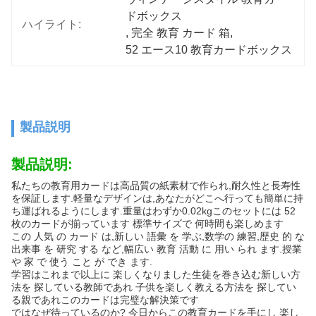
ドボックス
ハイライト:
, 
完全 教育 カード 箱
, 
52 エース10 教育カードボックス
製品説明
製品説明:
私たちの教育用カードは高品質の紙素材で作られ,耐久性と長寿性
を保証します.軽量なデザインは,あなたがどこへ行っても簡単に持
ち運ばれるようにします.重量はわずか0.02kgこのセットには 52
枚のカードが揃っています 標準サイズで 何時間も楽しめます
この 人気 の カード は,新しい 語彙 を 学ぶ,数学の 練習,歴史 的 な
出来事 を 研究 する など,幅広い 教育 活動 に 用い られ ます.授業
や 家 で 使う こと が でき ます.
学習はこれまで以上に 楽しくなりました生徒を巻き込む新しい方
法を 探している教師であれ 子供を楽しく教える方法を 探してい
る親であれこのカードは完璧な解決策です
ではなぜ待っているのか? 今日からこの教育カードを手にし 楽し