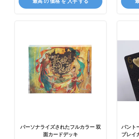
最高 の 価格 を 入手 する
最
パーソナライズされたフルカラー 双
パントー
面カードデッキ
プレイカ