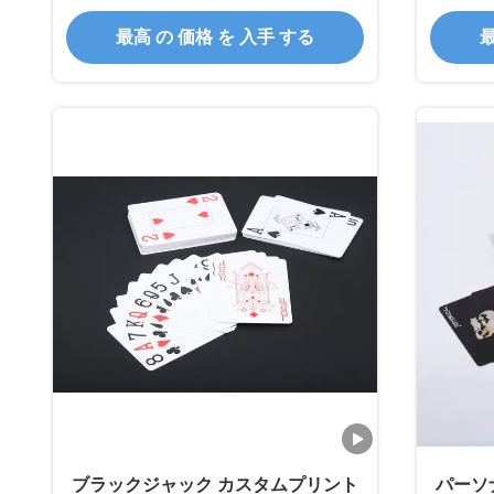
最高 の 価格 を 入手 する
最
ブラックジャック カスタムプリント
パーソ