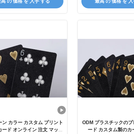
高 の 価格 を 入手 する
最高 の 価格 を 
ン カラー カスタム プリント
ODM プラスチックの
ード オンライン 注文 マット
ード カスタム製のカ