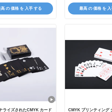
ブラック
高 の 価格 を 入手 する
最高 の 価格 を 
ナライズされたCMYK カード
CMYK プリンティング 