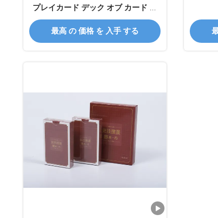
プレイカード デック オブ カード 大
量
最高 の 価格 を 入手 する
最