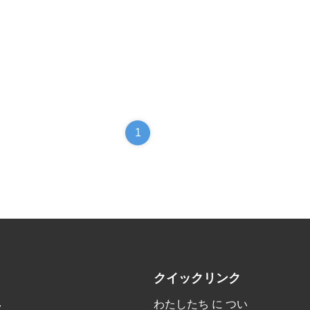
1
クイックリンク
わたしたち に つい
y