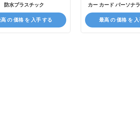
防水プラスチック
カー カード パーソナ
カード 批
高 の 価格 を 入手 する
最高 の 価格 を 