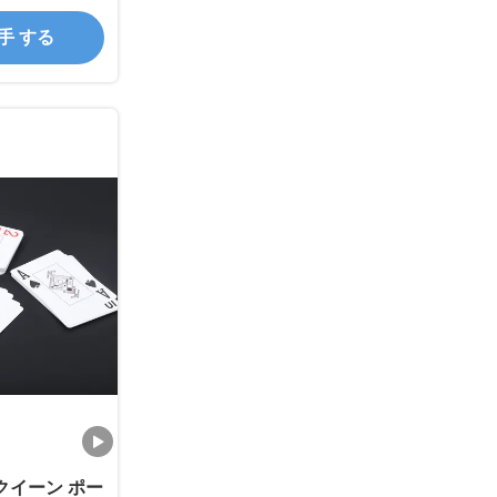
入手 する
クイーン ポー