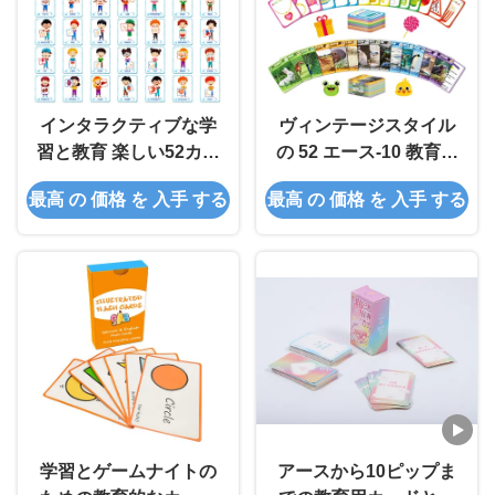
インタラクティブな学
ヴィンテージスタイル
習と教育 楽しい52カー
の 52 エース-10 教育カ
ドピップボケシゲーム
ードボックス
最高 の 価格 を 入手 する
最高 の 価格 を 入手 する
を通して
学習とゲームナイトの
アースから10ピップま