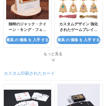
独特のジャック・クイ
カスタムデザイン 強化
ーン・キング・フェイ
されたゲームプレイの
ス・デザインを持つ耐
ための防水カード
最高 の 価格 を 入手 する
最高 の 価格 を 入手 する
久性のある紙カード
もっと見る
カスタム印刷されたカード