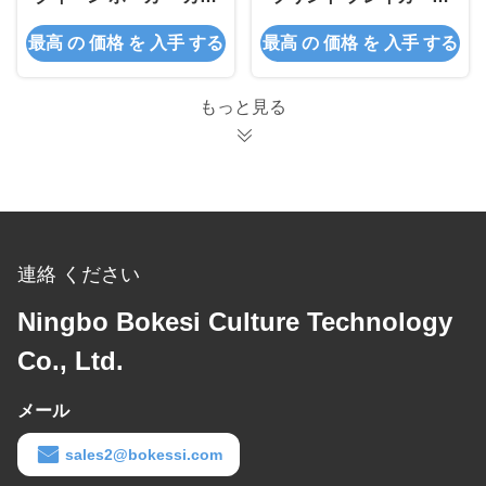
ド パーソナライズ プレ
デジタル印刷
最高 の 価格 を 入手 する
最高 の 価格 を 入手 する
イ カード 批量
もっと見る
連絡 ください
Ningbo Bokesi Culture Technology
Co., Ltd.
メール
sales2@bokessi.com