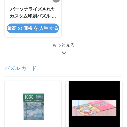
パーソナライズされた
カスタム印刷パズル す
べての年齢のためのフ
最高 の 価格 を 入手 する
ルカラー印刷
もっと見る
パズル カード