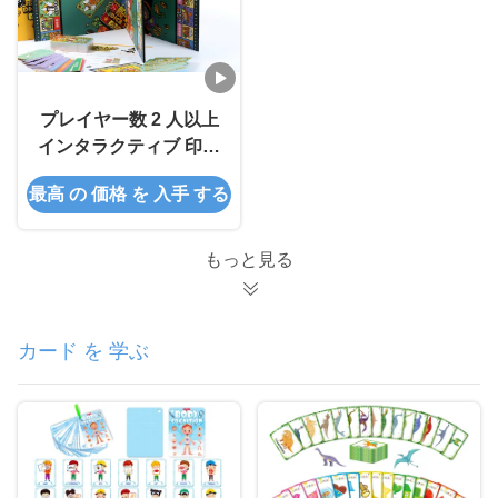
プレイヤー数 2 人以上
インタラクティブ 印刷
可能なボードゲームが
最高 の 価格 を 入手 する
ない
もっと見る
カード を 学ぶ