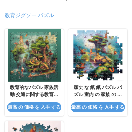
教育ジグソー パズル
教育的なパズル 家族活
頑丈 な 紙 紙 パズル パ
動 交通に関する教育的
ズル 室内 の 家族 の 活
な曲線
動 に 用い られる
最高 の 価格 を 入手 する
最高 の 価格 を 入手 する