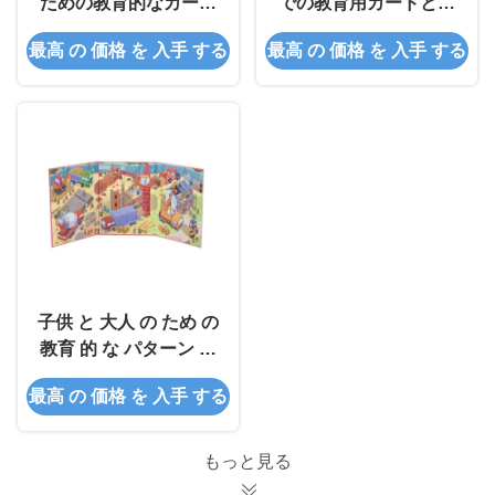
ための教育的なカード
での教育用カードとパ
ゲーム
ターン付きのバック
最高 の 価格 を 入手 する
最高 の 価格 を 入手 する
子供 と 大人 の ため の
教育 的 な パターン 付
き の 裏 の デザイン 遊
最高 の 価格 を 入手 する
戯 カード
もっと見る