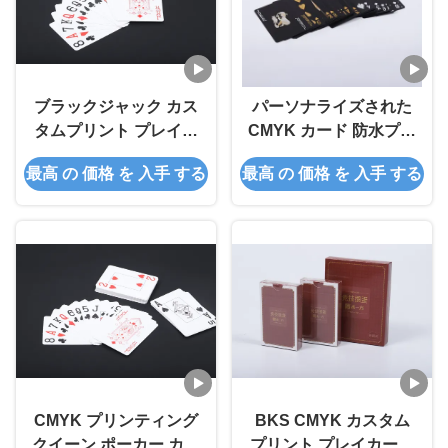
ブラックジャック カス
パーソナライズされた
タムプリント プレイカ
CMYK カード 防水プラ
ード デック オブ カー
スチック
最高 の 価格 を 入手 する
最高 の 価格 を 入手 する
ド 大量
CMYK プリンティング
BKS CMYK カスタム
クイーン ポーカー カー
プリント プレイカード