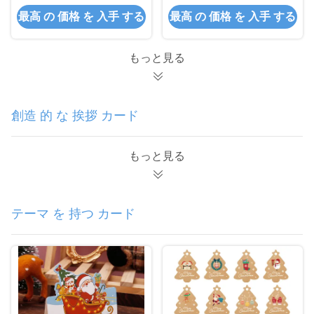
納を整理するために
ODM
最高 の 価格 を 入手 する
最高 の 価格 を 入手 する
もっと見る
創造 的 な 挨拶 カード
もっと見る
テーマ を 持つ カード