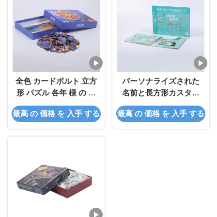
全色 カードボルト 立方
パーソナライズされた
形 パズル 各年 様 の 人
名前と長方形カスタム
に 向け
プリントパズル 紙紙 中
最高 の 価格 を 入手 する
最高 の 価格 を 入手 する
間難点